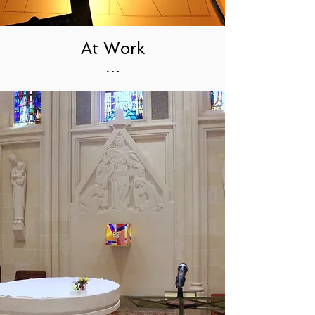
At Work
…