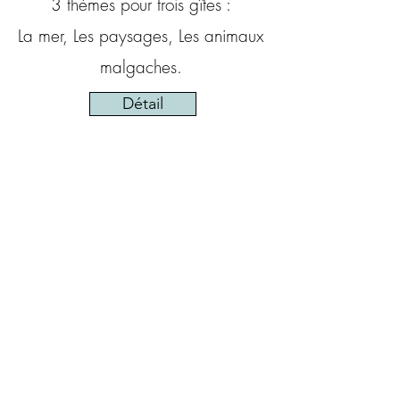
3 thèmes pour trois gîtes :
La mer, Les paysages, Les animaux
malgaches.
Détail
Chapelle Saint-Armel
Remplacement de toutes les
surfaces vitrées de la
chapelle
Saint-Armel de Caden