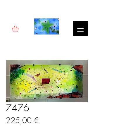
Rêverie d'art
7476
Prix
225,00 €