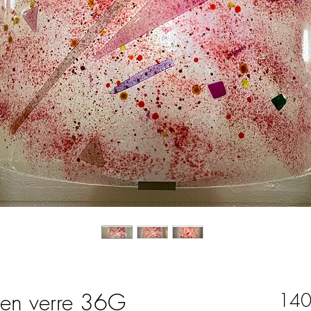
 en verre 36G
140