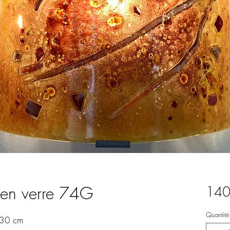
 en verre 74G
140
Quantité
 30 cm