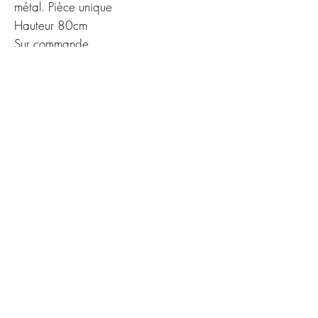
métal. Pièce unique
Hauteur 80cm
Sur commande
Clement Coppola 0614162294
Sylvain Degeraud 0615147838
reveriedart@gmail.com
© 2019 Clemdruid